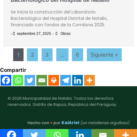
Se inicia la construcción del Laboratorio
Bacteriológico del Hospital Distrital de Natalio,
financiado con fondos de la Comilona 2025.
•
•
septiembre 27, 2025
Obras
1
2
3
…
6
Siguiente »
Compartir
© 2026 Municipalidad de Natalio. Todos los derechos
reservados. Distrito de Itapúa, República del Paraguay.
Hecho con
♥
por
KaiAriel
(un nataliense orgulloso)